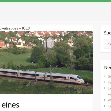
gkeitszuges – ICE3
Su
Suc
Neu
Se
Ts
Li
ei
Wi
 eines
Li