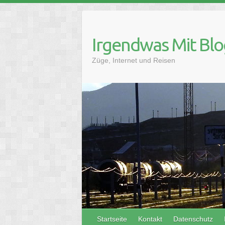
Skip
to
content
Irgendwas Mit Blo
Züge, Internet und Reisen
Startseite
Kontakt
Datenschutz