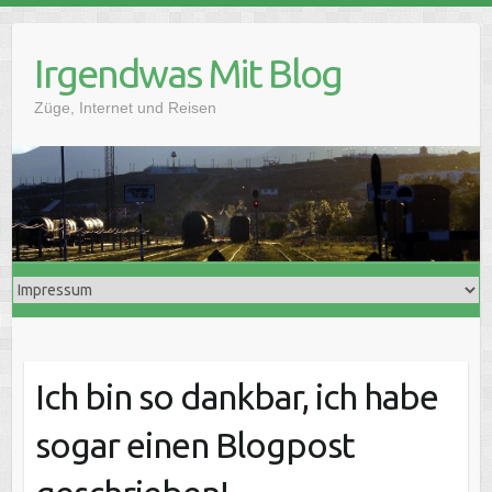
Skip
to
Irgendwas Mit Blog
content
Züge, Internet und Reisen
Ich bin so dankbar, ich habe
sogar einen Blogpost