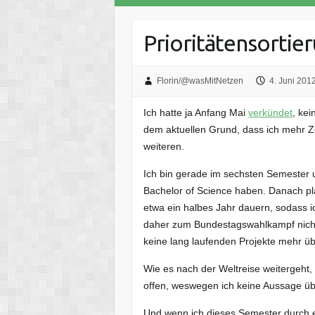
Prioritätensortie
Florin/@wasMitNetzen
4. Juni 201
Ich hatte ja Anfang Mai
verkündet
, ke
dem aktuellen Grund, dass ich mehr Ze
weiteren.
Ich bin gerade im sechsten Semester u
Bachelor of Science haben. Danach plan
etwa ein halbes Jahr dauern, sodass 
daher zum Bundestagswahlkampf nicht
keine lang laufenden Projekte mehr 
Wie es nach der Weltreise weitergeht, 
offen, weswegen ich keine Aussage über
Und wenn ich dieses Semester durch ein