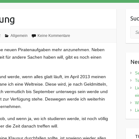
rung
Su
Suc
2
Allgemein
Keine Kommentare
ine neuen Piratenaufgaben mehr anzunehmen. Neben
it für andere Sachen haben will, gibt es noch einen
Neu
Se
nd werde, wenn alles glatt läuft, im April 2013 meinen
Ts
e ich eine Weltreise. Diese wird, je nach Geldmitteln,
Li
ich vermutlich bis September unterwegs sein werde und
ei
 zur Verfügung stehe. Deswegen werde ich weiterhin
Wi
übernehmen.
Li
ob, und wenn ja, wo ich studieren werde, ist noch völlig
 die Zeit danach treffen will.
T
e Klausur durchfallen sollte, ist sowieso wieder alles