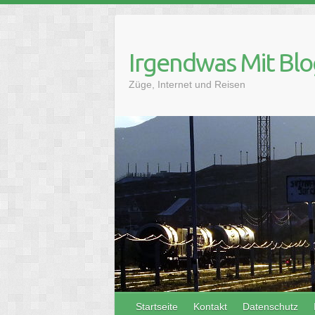
Skip
to
content
Irgendwas Mit Blo
Züge, Internet und Reisen
Startseite
Kontakt
Datenschutz