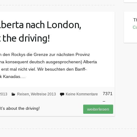
T
lberta nach London,
C
 the driving!
in den Rockys die Grenze zur nächsten Provinz
na konsequent deutsch ausgesprochenen) Alberta
 erst mal nicht viel. Wir besuchten den Banff-
ark Kanadas.…
7371
2013
Reisen
,
Weltreise 2013
Keine Kommentare
–
’s about the driving!
weiterlesen