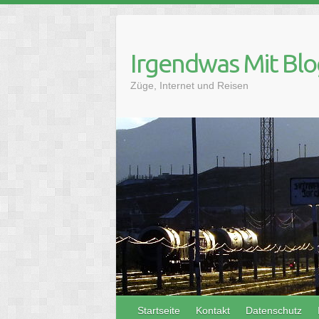
Skip
to
content
Irgendwas Mit Blo
Züge, Internet und Reisen
Startseite
Kontakt
Datenschutz