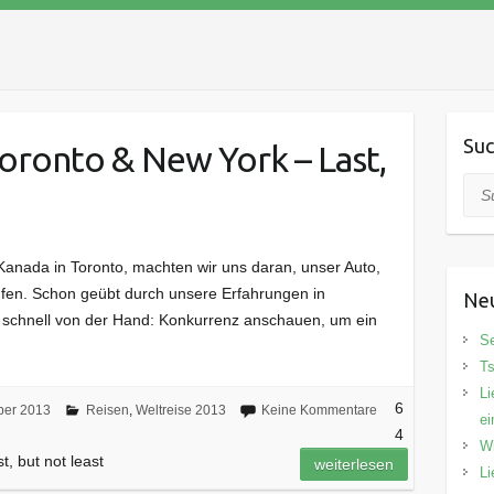
Su
oronto & New York – Last,
Suc
Kanada in Toronto, machten wir uns daran, unser Auto,
fen. Schon geübt durch unsere Erfahrungen in
Neu
e schnell von der Hand: Konkurrenz anschauen, um ein
Se
Ts
Li
6
ber 2013
Reisen
,
Weltreise 2013
Keine Kommentare
ei
4
Wi
, but not least
weiterlesen
Li