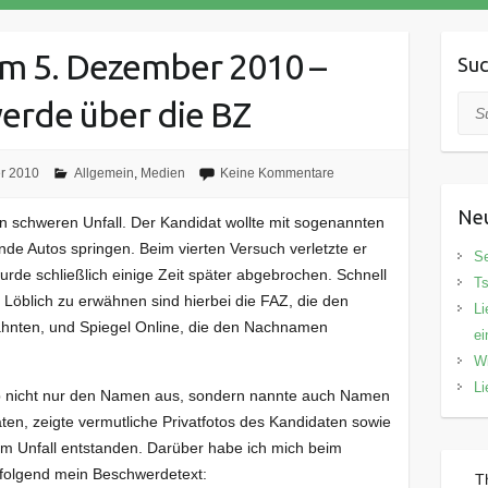
om 5. Dezember 2010 –
Su
erde über die BZ
Suc
r 2010
Allgemein
,
Medien
Keine Kommentare
Neu
n schweren Unfall. Der Kandidat wollte mit sogenannten
 Autos springen. Beim vierten Versuch verletzte er
Se
urde schließlich einige Zeit später abgebrochen. Schnell
Ts
Löblich zu erwähnen sind hierbei die FAZ, die den
Li
hnten, und Spiegel Online, die den Nachnamen
ei
Wi
Li
b nicht nur den Namen aus, sondern nannte auch Namen
ten, zeigte vermutliche Privatfotos des Kandidaten sowie
em Unfall entstanden. Darüber habe ich mich beim
folgend mein Beschwerdetext:
T