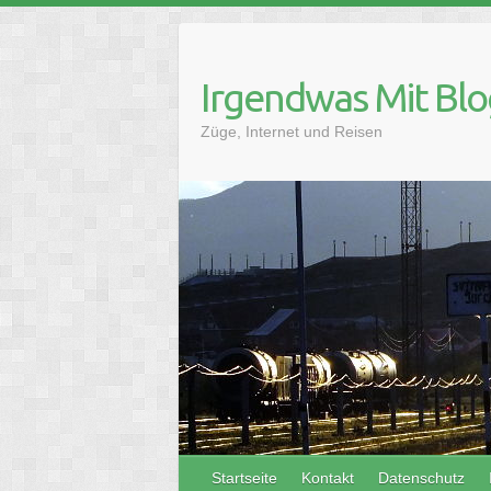
Skip
to
content
Irgendwas Mit Blo
Züge, Internet und Reisen
Startseite
Kontakt
Datenschutz