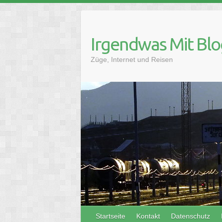
Skip
to
content
Irgendwas Mit Blo
Züge, Internet und Reisen
Startseite
Kontakt
Datenschutz