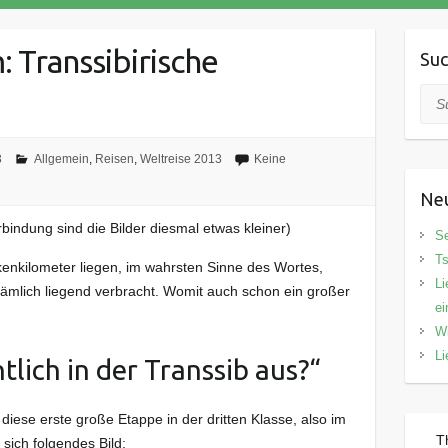
 Transsibirische
Su
Suc
3
Allgemein
,
Reisen
,
Weltreise 2013
Keine
Neu
bindung sind die Bilder diesmal etwas kleiner)
Se
Ts
enkilometer liegen, im wahrsten Sinne des Wortes,
Li
 nämlich liegend verbracht. Womit auch schon ein großer
ei
Wi
Li
tlich in der Transsib aus?“
 diese erste große Etappe in der dritten Klasse, also im
T
sich folgendes Bild: