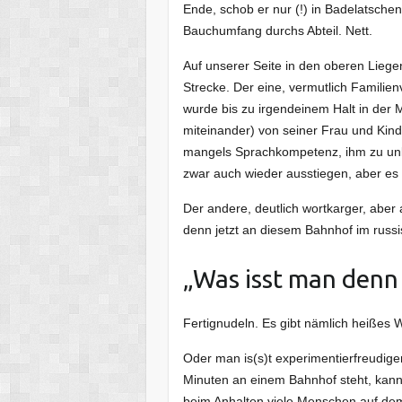
Ende, schob er nur (!) in Badelatsch
Bauchumfang durchs Abteil. Nett.
Auf unserer Seite in den oberen Liege
Strecke. Der eine, vermutlich Famili
wurde bis zu irgendeinem Halt in der 
miteinander) von seiner Frau und Kind 
mangels Sprachkompetenz, ihm zu unk
zwar auch wieder ausstiegen, aber e
Der andere, deutlich wortkarger, aber 
denn jetzt an diesem Bahnhof im russi
„Was isst man denn 
Fertignudeln. Es gibt nämlich heißes
Oder man is(s)t experimentierfreudige
Minuten an einem Bahnhof steht, kann
beim Anhalten viele Menschen auf dem