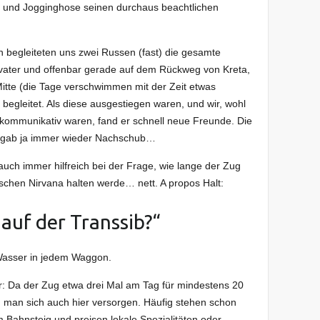
en und Jogginghose seinen durchaus beachtlichen
n begleiteten uns zwei Russen (fast) die gesamte
envater und offenbar gerade auf dem Rückweg von Kreta,
Mitte (die Tage verschwimmen mit der Zeit etwas
begleitet. Als diese ausgestiegen waren, und wir, wohl
ommunikativ waren, fand er schnell neue Freunde. Die
s gab ja immer wieder Nachschub…
auch immer hilfreich bei der Frage, wie lange der Zug
schen Nirvana halten werde… nett. A propos Halt:
auf der Transsib?“
 Wasser in jedem Waggon.
r: Da der Zug etwa drei Mal am Tag für mindestens 20
 man sich auch hier versorgen. Häufig stehen schon
 Bahnsteig und preisen lokale Spezialitäten oder