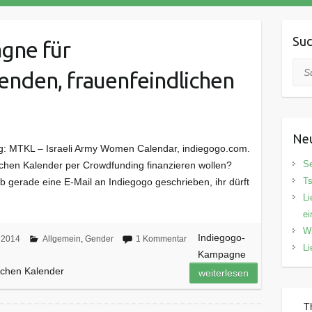
Su
gne für
Suc
enden, frauenfeindlichen
Neu
ang: MTKL – Israeli Army Women Calendar, indiegogo.com.
Se
schen Kalender per Crowdfunding finanzieren wollen?
Ts
lb gerade eine E-Mail an Indiegogo geschrieben, ihr dürft
Li
ei
Wi
Indiegogo-
 2014
Allgemein
,
Gender
1 Kommentar
Li
Kampagne
lichen Kalender
weiterlesen
T