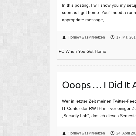
In this posting, I will show you my s
soon as I get home. You’ll need a run
appropriate message,…
Florin/@wasMitNetzen
17. Mai 201
PC When You Get Home
Ooops … I Did It 
Wer in letzter Zeit meinen Twitter-F
IT-Center der RWTH mir vor einiger Ze
„Security Lab“, das ich dieses Semest
Florin/@wasMitNetzen
24. April 20