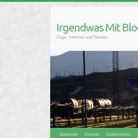
Skip
to
content
Irgendwas Mit Blo
Züge, Internet und Reisen
Startseite
Kontakt
Datenschutz