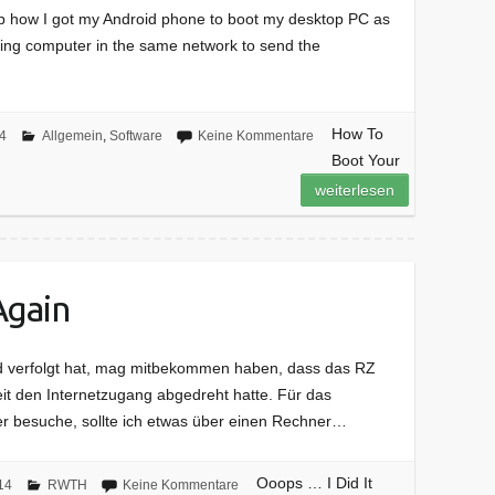
etup how I got my Android phone to boot my desktop PC as
ning computer in the same network to send the
How To
4
Allgemein
,
Software
Keine Kommentare
Boot Your
weiterlesen
Again
eed verfolgt hat, mag mitbekommen haben, dass das RZ
it den Internetzugang abgedreht hatte. Für das
er besuche, sollte ich etwas über einen Rechner…
Ooops … I Did It
14
RWTH
Keine Kommentare